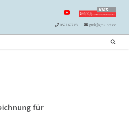
0521-677 88
gmk@gmk-net.de
eichnung für