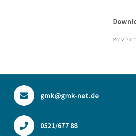
Downl
Pressemit
gmk@gmk-net.de
0521/677 88