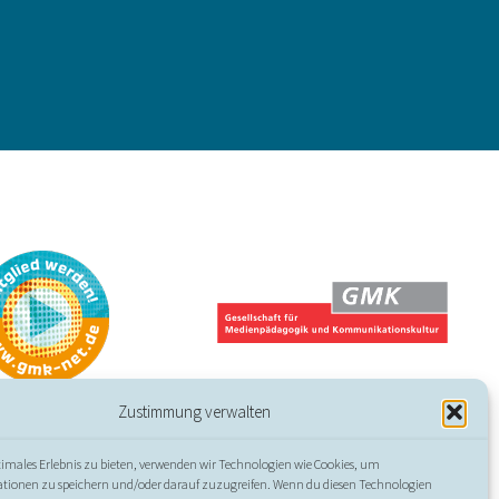
Zustimmung verwalten
timales Erlebnis zu bieten, verwenden wir Technologien wie Cookies, um
ssum
//
Datenschutz
//
Erklärung zur Barrierefreiheit
tionen zu speichern und/oder darauf zuzugreifen. Wenn du diesen Technologien