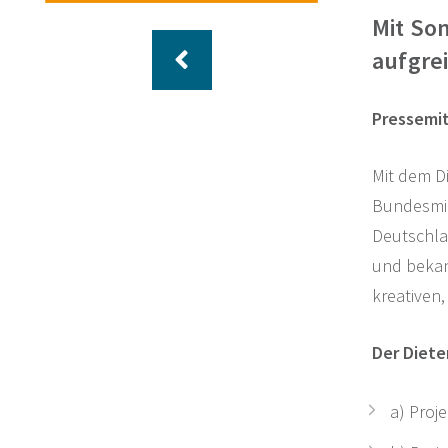
Mit So
aufgre
Pressemit
Mit dem D
Bundesmini
Deutschla
und bekan
kreativen
Der Diete
a) Proj