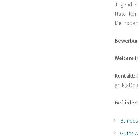
Jugendlic
Hate“ kön
Methoden 
Bewerbun
Weitere 
Kontakt:
G
gmk(at)m
Geförder
Bundesm
Gutes A