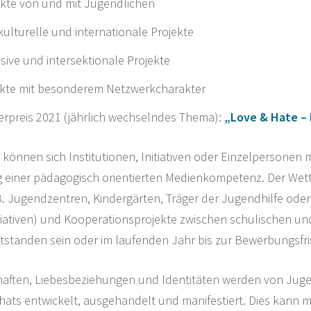
ekte von und mit Jugendlichen
rkulturelle und internationale Projekte
usive und intersektionale Projekte
ekte mit besonderem Netzwerkcharakter
erpreis 2021 (jährlich wechselndes Thema):
„Love & Hate – 
önnen sich Institutionen, Initiativen oder Einzelpersonen m
 einer pädagogisch orientierten Medienkompetenz. Der Wettb
.B. Jugendzentren, Kindergärten, Träger der Jugendhilfe ode
tiativen) und Kooperationsprojekte zwischen schulischen und
ntstanden sein oder im laufenden Jahr bis zur Bewerbungsfri
aften, Liebesbeziehungen und Identitäten werden von Juge
ats entwickelt, ausgehandelt und manifestiert. Dies kann mi