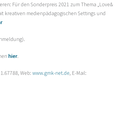
isieren: Für den Sonderpreis 2021 zum Thema „Love&
it kreativen medienpädagogischen Settings und
r
Anmeldung).
nnen
hier
.
521.67788, Web:
www.gmk-net.de
, E-Mail: