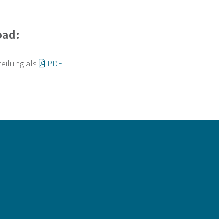
oad:
teilung als
PDF