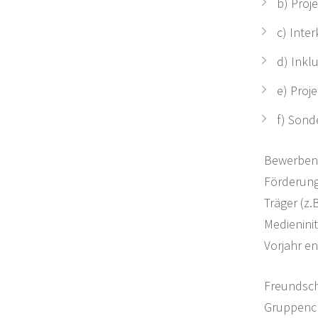
b) Proj
c) Inte
d) Inkl
e) Proj
f) Sond
Bewerben k
Förderung
Träger (z
Medienini
Vorjahr e
Freundsch
Gruppench