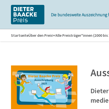
Zum
Zur
Inhalt
Navigation
Die bundesweite Auszeichnung 
springen
springen
Startseite
Über den Preis
Alle Preisträger*innen (2000 bis
Aus
Diete
medie