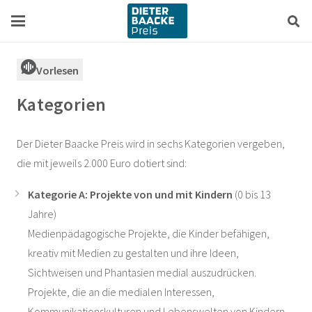
Zum
Zur
Inhalt
Navigation
springen
springen
Vorlesen
Kategorien
Der Dieter Baacke Preis wird in sechs Kategorien vergeben,
die mit jeweils 2.000 Euro dotiert sind:
Kategorie A: Projekte von und mit Kindern
(0 bis 13
Jahre)
Medienpädagogische Projekte, die Kinder befähigen,
kreativ mit Medien zu gestalten und ihre Ideen,
Sichtweisen und Phantasien medial auszudrücken.
Projekte, die an die medialen Interessen,
Kommunikationskulturen und Lebenswelten von Kindern