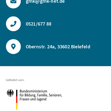
gmk@gmk-net.de
0521/677 88
Obernstr. 24a, 33602 Bielefeld
Gefördert vom: