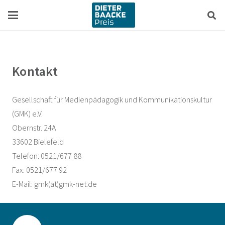
Zum
Zur
Inhalt
Navigation
springen
springen
Kontakt
Gesellschaft für Medienpädagogik und Kommunikationskultur
(GMK) e.V.
Obernstr. 24A
33602 Bielefeld
Telefon: 0521/677 88
Fax: 0521/677 92
E-Mail: gmk(at)gmk-net.de