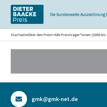
Zum
Zur
Inhalt
Navigation
Die bundesweite Auszeichnung 
springen
springen
Startseite
Über den Preis
Alle Preisträger*innen (2000 bis
gmk@gmk-net.de