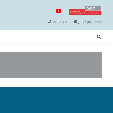
0521-677 88
gmk@gmk-net.de