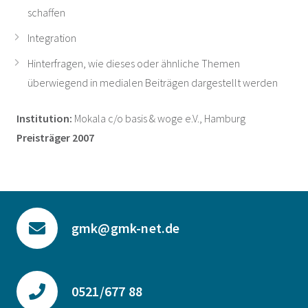
schaffen
Integration
Hinterfragen, wie dieses oder ähnliche Themen
überwiegend in medialen Beiträgen dargestellt werden
Institution:
Mokala c/o basis & woge e.V., Hamburg
Preisträger 2007
gmk@gmk-net.de
0521/677 88