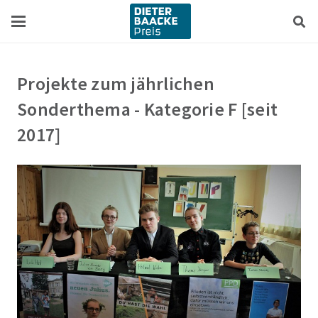
Zum
Zur
Inhalt
Navigation
springen
springen
Projekte zum jährlichen
Sonderthema - Kategorie F [seit
2017]