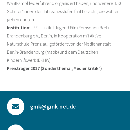
Wahlkampf federführend organisiert haben, und weitere 150
Schüler*innen der Jahrgangsstufen fünf bis acht, die wählen
gehen durften.
Institution:
JFF – Institut Jugend Film Fernsehen Berlin-
Brandenburg e.V., Berlin, in Kooperation mit Aktive
Naturschule Prenzlau, gefördert von der Medienanstalt
Berlin-Brandenburg (mabb) und dem Deutschen
Kinderhilfswerk (DKHW)
Preisträger 2017 (Sonderthema „Medienkritik“)
gmk@gmk-net.de