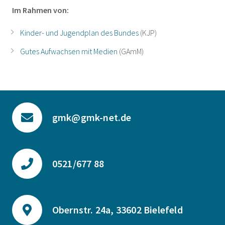
Im Rahmen von:
Kinder- und Jugendplan des Bundes
(KJP)
Gutes Aufwachsen mit Medien
(GAmM)
gmk@gmk-net.de
0521/677 88
Obernstr. 24a, 33602 Bielefeld