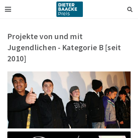
Zum
Zur
Inhalt
Navigation
springen
springen
Projekte von und mit
Jugendlichen - Kategorie B [seit
2010]