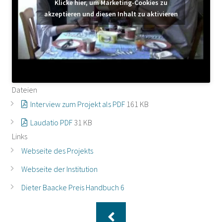
Klicke hier, um Marketing-Cookies zu
akzeptieren und diesen Inhalt zu aktivieren
Dateien
Interview zum Projekt als PDF
161 KB
Laudatio PDF
31 KB
Links
Webseite des Projekts
Webseite der Institution
Dieter Baacke Preis Handbuch 6