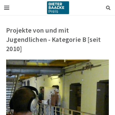
Zum
Zur
Inhalt
Navigation
springen
springen
Projekte von und mit
Jugendlichen - Kategorie B [seit
2010]