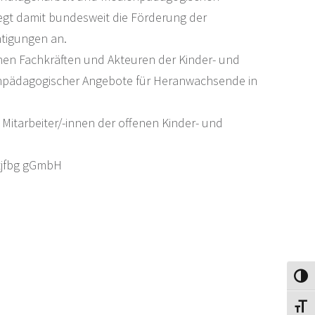
egt damit bundesweit die Förderung der
tigungen an.
hen Fachkräften und Akteuren der Kinder- und
ienpädagogischer Angebote für Heranwachsende in
Mitarbeiter/-innen der offenen Kinder- und
 tjfbg gGmbH
Umsch
Schri