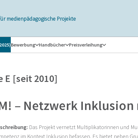
für medienpädagogische Projekte
 2025)
Bewerbung
Handbücher
Preisverleihung
 E [seit 2010]
M! – Netzwerk Inklusion
schreibung:
Das Projekt vernetzt Multiplikatorinnen und Mul
petenz im Kontext Inklusion befassen. Es bietet neben G