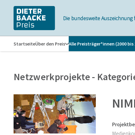
Zum
Zur
Inhalt
Navigation
Die bundesweite Auszeichnung 
springen
springen
Startseite
Über den Preis
Alle Preisträger*innen (2000 bis
Netzwerkprojekte - Kategorie
NIM
Projektbe
Medienkom