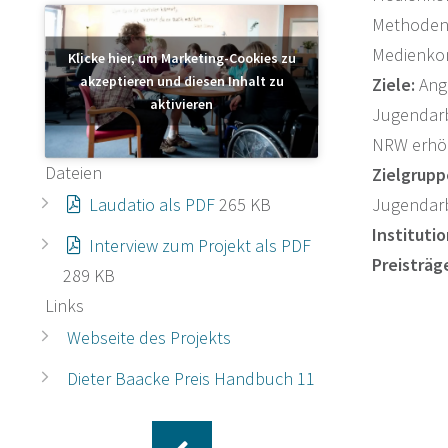
Methoden/
Medienkom
Klicke hier, um Marketing-Cookies zu
akzeptieren und diesen Inhalt zu
Ziele:
Ange
aktivieren
Jugendarb
NRW erhö
Dateien
Zielgrupp
Jugendarb
Laudatio als PDF
265 KB
Institutio
Interview zum Projekt als PDF
Preisträg
289 KB
Links
Webseite des Projekts
Dieter Baacke Preis Handbuch 11