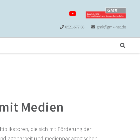
0521-677 88
gmk@gmk-net.de
 mit Medien
tiplikatoren, die sich mit Förderung der
rundlagenarbeit und medienpädagogischen