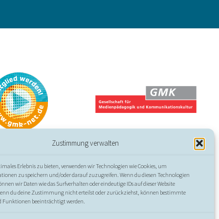
Zustimmung verwalten
timales Erlebnis zu bieten, verwenden wir Technologien wie Cookies, um
ssum
//
Datenschutz
//
Erklärung zur Barrierefreiheit
tionen zu speichern und/oder darauf zuzugreifen. Wenn du diesen Technologien
nen wir Daten wie das Surfverhalten oder eindeutige IDs auf dieser Website
Wenn du deine Zustimmung nicht erteilst oder zurückziehst, können bestimmte
 Funktionen beeinträchtigt werden.