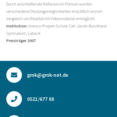
Durch anschließende Reflexion im Plenum wurden
verschiedene Deutungsmöglichkeiten ersichtlich und ein
Vergleich von Realität mit Videomaterial ermöglicht.
Institution:
Unesco-Projekt-Schule Carl-Jacob-Burckhard-
Gymnasium, Lübeck
Preisträger 2007
gmk@gmk-net.de
0521/677 88