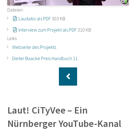
Dateien
Laudatio als PDF
303 KB
Interview zum Projekt als PDF
310 KB
Links
Webseite des Projekts
Dieter Baacke Preis Handbuch 11
Laut! CiTyVee – Ein
Nürnberger YouTube-Kanal