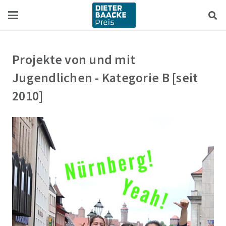
Zum
Zur
Inhalt
Navigation
springen
springen
Projekte von und mit
Jugendlichen - Kategorie B [seit
2010]