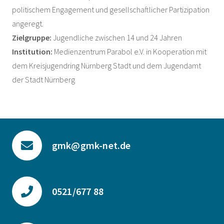
politischem Engagement und gesellschaftlicher Partizipation
angeregt.
Zielgruppe:
Jugendliche zwischen 14 und 24 Jahren
Institution:
Medienzentrum Parabol e.V. in Kooperation mit
dem Kreisjugendring Nürnberg Stadt und dem Jugendamt
der Stadt Nürnberg
gmk@gmk-net.de
0521/677 88