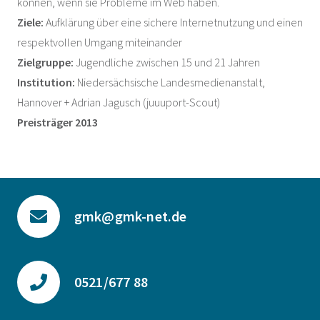
können, wenn sie Probleme im Web haben.
Ziele:
Aufklärung über eine sichere Internetnutzung und einen
respektvollen Umgang miteinander
Zielgruppe:
Jugendliche zwischen 15 und 21 Jahren
Institution:
Niedersächsische Landesmedienanstalt,
Hannover + Adrian Jagusch (juuuport-Scout)
Preisträger 2013
gmk@gmk-net.de
0521/677 88