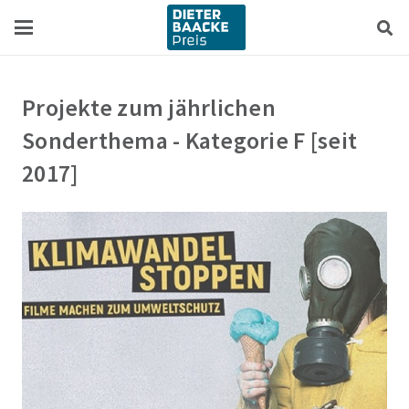
Zum
Zur
Inhalt
Navigation
springen
springen
Projekte zum jährlichen
Sonderthema - Kategorie F [seit
2017]