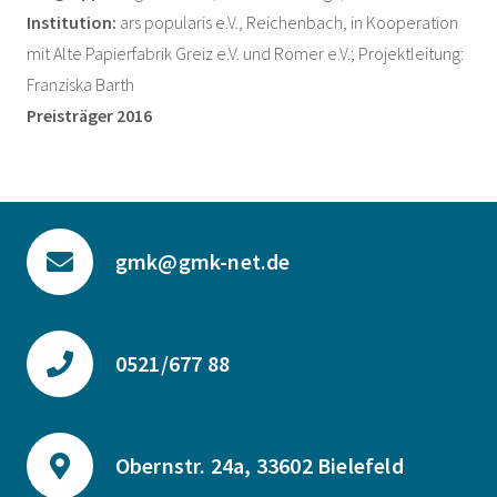
Institution:
ars popularis e.V., Reichenbach, in Kooperation
mit Alte Papierfabrik Greiz e.V. und Römer e.V.; Projektleitung:
Franziska Barth
Preisträger 2016
gmk@gmk-net.de
0521/677 88
Obernstr. 24a, 33602 Bielefeld