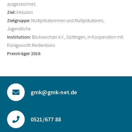
ausgezeichnet.
Ziel:
Inklusion
Zielgruppe:
Multiplikatorinnen und Multiplikatoren,
Jugendliche
Institution:
Blickwechsel e.V., Göttingen, in Kooperation mit
Königsworth Medienbüro
Preisträger 2016
gmk@gmk-net.de
0521/677 88