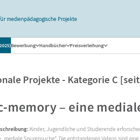
für medienpädagogische Projekte
 2025)
Bewerbung
Handbücher
Preisverleihung
onale Projekte - Kategorie C [sei
ic-memory – eine media
schreibung:
Kinder, Jugendliche und Studierende erforschen
 „mediale Spurensuche“. Die entstandenen Videos sind eine v