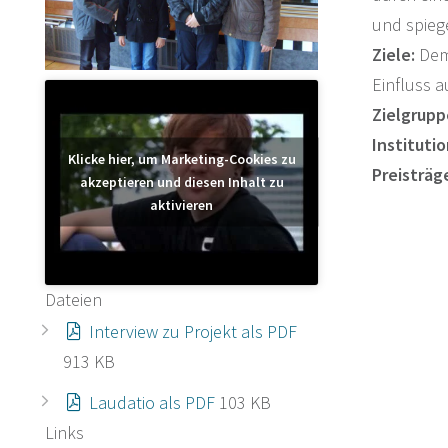
und spiege
Ziele:
Dem 
Einfluss a
Zielgrupp
Institutio
Klicke hier, um Marketing-Cookies zu
Preisträg
akzeptieren und diesen Inhalt zu
aktivieren
Dateien
Interview zu Projekt als PDF
913 KB
Laudatio als PDF
103 KB
Links