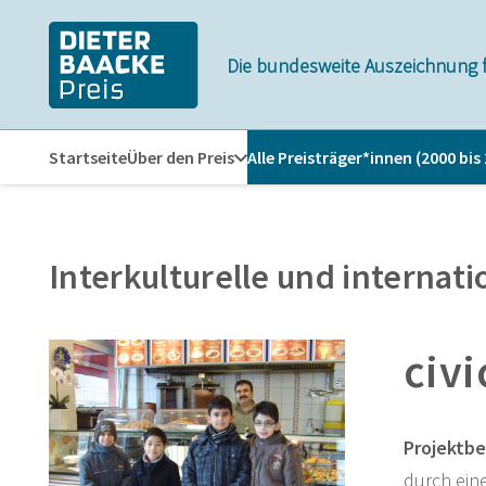
Zum
Zur
Inhalt
Navigation
Die bundesweite Auszeichnung 
springen
springen
Startseite
Über den Preis
Alle Preisträger*innen (2000 bis
Interkulturelle und internati
civ
Projektbe
durch eine