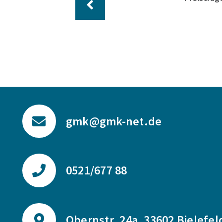
gmk@gmk-net.de
0521/677 88
Obernstr. 24a, 33602 Bielefel