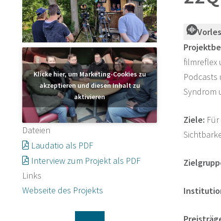
Vorle
Projektbe
filmrefle
Klicke hier, um Marketing-Cookies zu
Podcasts 
akzeptieren und diesen Inhalt zu
Syndrom u
aktivieren
Ziele:
Für 
Dateien
Sichtbarke
Laudatio als PDF
Interview zum Projekt als PDF
Zielgrupp
Links
Webseite des Projekts
Institutio
Preisträg