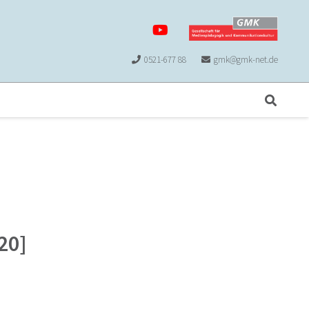
0521-677 88
gmk@gmk-net.de
]
20]