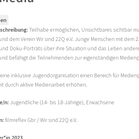
sen
schreibung:
Teilhabe ermöglichen, Unsichtbares sichtbar mac
x und dem Verein Wir sind 22Q e.V. Junge Menschen mit dem 2
und Doku-Porträts über ihre Situation und das Leben anderer
nd befähigt die Teilnehmenden zur eigenständigen Medienp
eine inklusive Jugendorganisation einen Bereich für Medien
it durch aktive Medienarbeit erhöhen.
e/n:
Jugendliche (14- bis 18-Jährige), Erwachsene
n:
filmreflex Gbr / Wir sind 22Q e.V.
er*in 2023